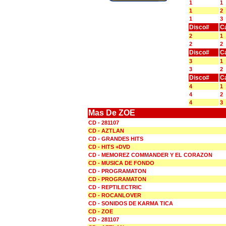
1
1
1
2
1
3
Disco#
C
2
1
2
2
Disco#
C
3
1
3
2
Disco#
C
4
1
4
2
4
3
Mas De ZOE
CD - 281107
CD - AZTLAN
CD - GRANDES HITS
CD - HITS +DVD
CD - MEMOREZ COMMANDER Y EL CORAZON
CD - MUSICA DE FONDO
CD - PROGRAMATON
CD - PROGRAMATON
CD - REPTILECTRIC
CD - ROCANLOVER
CD - SONIDOS DE KARMA TICA
CD - ZOE
CD - 281107