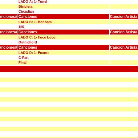
LADO A: 1- Túnel
Bicicleta
Circadian
anciones#
Canciones
Cancion Artista
LADO B: 1- Bonham
155
anciones#
Canciones
Cancion Artista
LADO C: 1- Foco Loco
Omnichord
anciones#
Canciones
Cancion Artista
LADO D: 1- Fuente
C-Part
Final