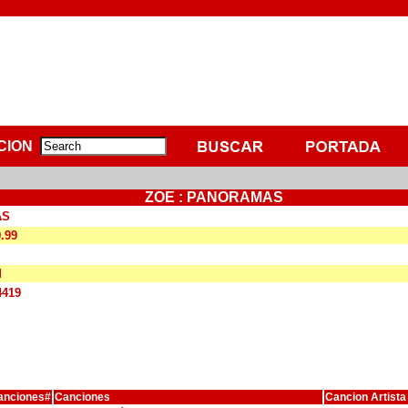
CION
ZOE : PANORAMAS
AS
9.99
M
4419
anciones#
Canciones
Cancion Artista