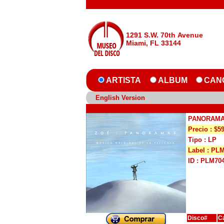
1291 S.W. 70th Avenue
Miami, FL 33144
ARTISTA
ALBUM
CAN
English Version
PANORAM
Precio : $5
Tipo : LP
Label : PL
ID : PLM70
Disco#
C