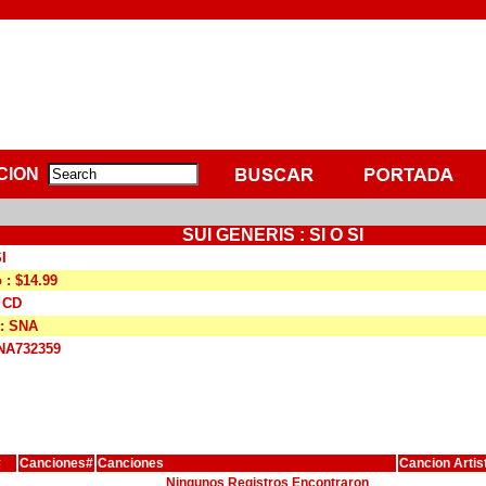
CION
SUI GENERIS : SI O SI
I
 : $14.99
: CD
 : SNA
SNA732359
#
Canciones#
Canciones
Cancion Artis
Ningunos Registros Encontraron