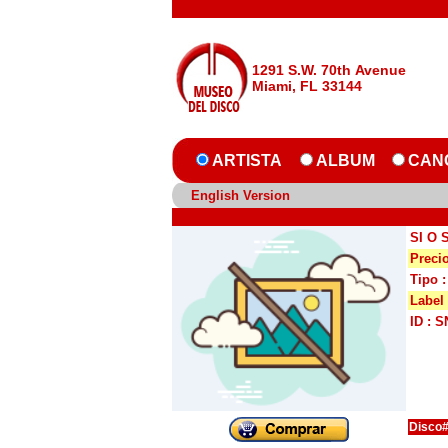
1291 S.W. 70th Avenue
Miami, FL 33144
ARTISTA
ALBUM
CAN
English Version
SI O S
Precio
Tipo 
Label
ID : 
Disco