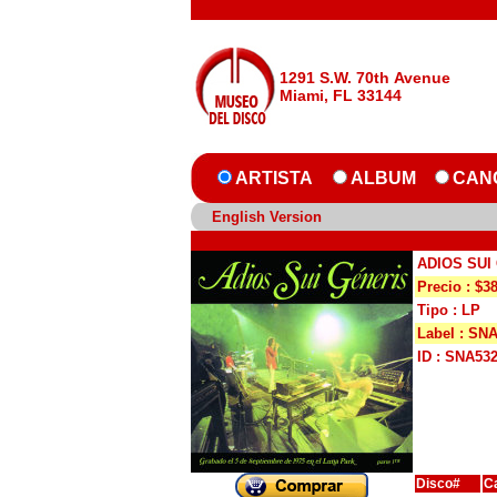
1291 S.W. 70th Avenue
Miami, FL 33144
ARTISTA
ALBUM
CAN
English Version
ADIOS SUI
Precio : $3
Tipo : LP
Label : SN
ID : SNA53
Disco#
C