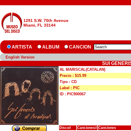
1291 S.W. 70th Avenue
Miami, FL 33144
ARTISTA
ALBUM
CANCION
English Version
SUI GENERI
AL MARISCAL(CATALAN)
Precio : $15.99
Tipo : CD
Label : PIC
ID : PIC900067
Disco#
Canciones#
Canciones