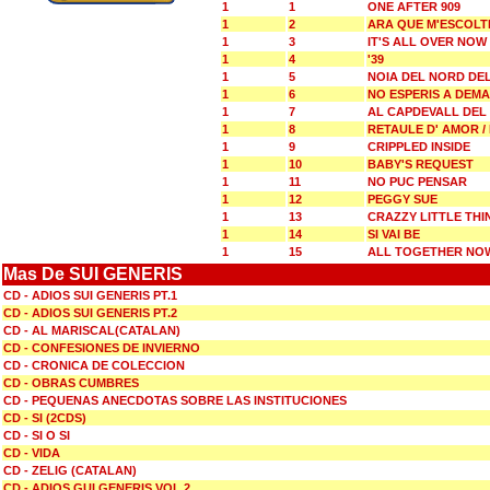
1
1
ONE AFTER 909
1
2
ARA QUE M'ESCOLT
1
3
IT'S ALL OVER NOW
1
4
'39
1
5
NOIA DEL NORD DEL
1
6
NO ESPERIS A DEMA
1
7
AL CAPDEVALL DEL
1
8
RETAULE D' AMOR /
1
9
CRIPPLED INSIDE
1
10
BABY'S REQUEST
1
11
NO PUC PENSAR
1
12
PEGGY SUE
1
13
CRAZZY LITTLE TH
1
14
SI VAI BE
1
15
ALL TOGETHER NO
Mas De SUI GENERIS
CD - ADIOS SUI GENERIS PT.1
CD - ADIOS SUI GENERIS PT.2
CD - AL MARISCAL(CATALAN)
CD - CONFESIONES DE INVIERNO
CD - CRONICA DE COLECCION
CD - OBRAS CUMBRES
CD - PEQUENAS ANECDOTAS SOBRE LAS INSTITUCIONES
CD - SI (2CDS)
CD - SI O SI
CD - VIDA
CD - ZELIG (CATALAN)
CD - ADIOS GUI GENERIS VOL.2