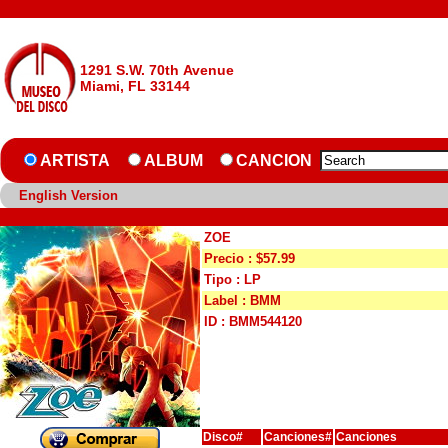
1291 S.W. 70th Avenue
Miami, FL 33144
ARTISTA
ALBUM
CANCION
English Version
ZOE
Precio : $57.99
Tipo : LP
Label : BMM
ID : BMM544120
Disco#
Canciones#
Canciones