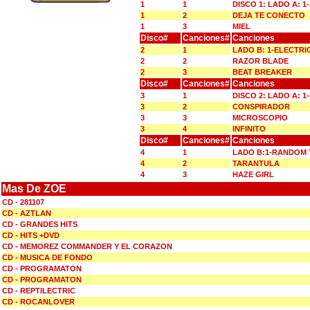
1
1
DISCO 1: LADO A: 
1
2
DEJA TE CONECTO
1
3
MIEL
Disco#
Canciones#
Canciones
2
1
LADO B: 1-ELECTRI
2
2
RAZOR BLADE
2
3
BEAT BREAKER
Disco#
Canciones#
Canciones
3
1
DISCO 2: LADO A: 1
3
2
CONSPIRADOR
3
3
MICROSCOPIO
3
4
INFINITO
Disco#
Canciones#
Canciones
4
1
LADO B:1-RANDOM 
4
2
TARANTULA
4
3
HAZE GIRL
Mas De ZOE
CD - 281107
CD - AZTLAN
CD - GRANDES HITS
CD - HITS +DVD
CD - MEMOREZ COMMANDER Y EL CORAZON
CD - MUSICA DE FONDO
CD - PROGRAMATON
CD - PROGRAMATON
CD - REPTILECTRIC
CD - ROCANLOVER