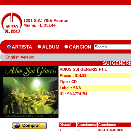
1291 S.W. 70th Avenue
Miami, FL 33144
ARTISTA
ALBUM
CANCION
English Version
SUI GENERIS
ADIOS SUI GENERIS PT.1
Precio : $14.99
Tipo : CD
Label : SNA
ID : SNA774154
Disco#
Canciones#
Canciones
1
1
INSTITUCIONES