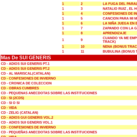
1
2
LA FUGA DEL PARA
1
3
NATALIO RUIZ , EL
1
4
CONFESIONES DE I
1
5
CANCION PARA MI 
1
6
LA NIÑA JUEGA EN 
1
7
ZAPANDO CON LA 
1
8
APRENDIZAJE
CUANDO YA ME EMP
1
9
TRACK)
1
10
NENA (BONUS TRAC
1
11
BUBULINA (BONUS 
Mas De SUI GENERIS
CD - ADIOS SUI GENERIS PT.1
CD - ADIOS SUI GENERIS PT.2
CD - AL MARISCAL(CATALAN)
CD - CONFESIONES DE INVIERNO
CD - CRONICA DE COLECCION
CD - OBRAS CUMBRES
CD - PEQUENAS ANECDOTAS SOBRE LAS INSTITUCIONES
CD - SI (2CDS)
CD - SI O SI
CD - VIDA
CD - ZELIG (CATALAN)
CD - ADIOS GUI GENERIS VOL.2
CD - ADIOS SUI GENERIS VOL.1
CD - CONFESIONES DE INVIERNO
CD - PEQUEÑAS ANECDOTAS SOBRE LAS INSTITUCIONES