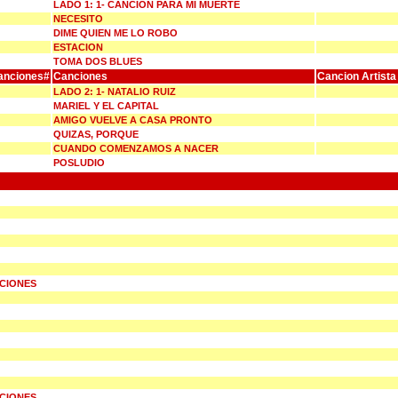
LADO 1: 1- CANCION PARA MI MUERTE
NECESITO
DIME QUIEN ME LO ROBO
ESTACION
TOMA DOS BLUES
anciones#
Canciones
Cancion Artista
LADO 2: 1- NATALIO RUIZ
MARIEL Y EL CAPITAL
AMIGO VUELVE A CASA PRONTO
QUIZAS, PORQUE
CUANDO COMENZAMOS A NACER
POSLUDIO
UCIONES
UCIONES