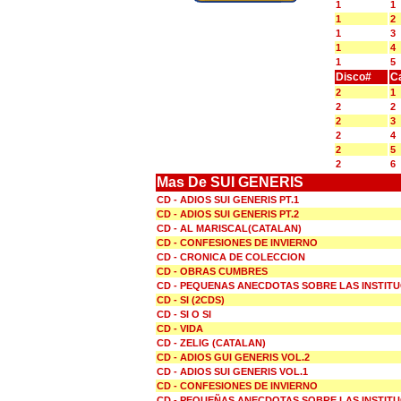
1
1
1
2
1
3
1
4
1
5
Disco#
C
2
1
2
2
2
3
2
4
2
5
2
6
Mas De SUI GENERIS
CD - ADIOS SUI GENERIS PT.1
CD - ADIOS SUI GENERIS PT.2
CD - AL MARISCAL(CATALAN)
CD - CONFESIONES DE INVIERNO
CD - CRONICA DE COLECCION
CD - OBRAS CUMBRES
CD - PEQUENAS ANECDOTAS SOBRE LAS INSTIT
CD - SI (2CDS)
CD - SI O SI
CD - VIDA
CD - ZELIG (CATALAN)
CD - ADIOS GUI GENERIS VOL.2
CD - ADIOS SUI GENERIS VOL.1
CD - CONFESIONES DE INVIERNO
CD - PEQUEÑAS ANECDOTAS SOBRE LAS INSTIT