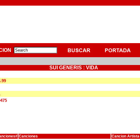
CION
SUI GENERIS : VIDA
8.99
A
9475
anciones#
Canciones
Cancion Artista