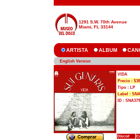
1291 S.W. 70th Avenue
Miami, FL 33144
ARTISTA
ALBUM
CAN
English Version
VIDA
Precio : $3
Tipo : LP
Label : SN
ID : SNA37
Disco#
C