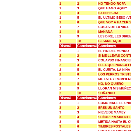
1
2
NO TENGO ROPA
1
3
QUE HAGO AQUI?
1
4
SATISFECHA
1
5
EL ULTIMO BESO (V
1
6
QUE VOY A HACER S
1
7
COSAS DE LA VIDA
1
8
MAÑANA
1
9
LES DIRE, LES DIR
1
10
BESAME AQUI
Disco#
Canciones#
Canciones
2
1
EL FIN DEL MUNDO
2
2
SI ME LLEVAS CONT
2
3
COLAPSO FINANCI
2
4
ELLA QUE NUNCA F
2
5
EL CURITA, LA NIÑA
2
6
LOS PERROS TRIST
2
7
ME ESTOY ROMPIEN
2
8
NO, NO QUIERO
2
9
LLORAN MIS MUÑE
2
10
SOÑANDO
Disco#
Canciones#
Canciones
3
1
COMO NACE EL UNI
3
2
ERES UN SANTO
3
3
NIEVE DE MAMEY
3
4
SEÑOR PRESIDENTE
3
5
METIDA HASTA EL 
3
6
TIMBRES POSTALES