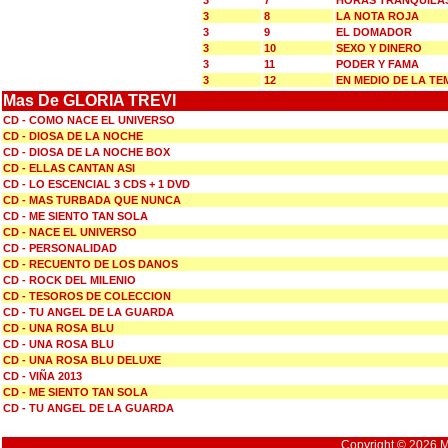
3
7
HORAS TRANQUILA
3
8
LA NOTA ROJA
3
9
EL DOMADOR
3
10
SEXO Y DINERO
3
11
PODER Y FAMA
3
12
EN MEDIO DE LA T
Mas De GLORIA TREVI
CD - COMO NACE EL UNIVERSO
CD - DIOSA DE LA NOCHE
CD - DIOSA DE LA NOCHE BOX
CD - ELLAS CANTAN ASI
CD - LO ESCENCIAL 3 CDS + 1 DVD
CD - MAS TURBADA QUE NUNCA
CD - ME SIENTO TAN SOLA
CD - NACE EL UNIVERSO
CD - PERSONALIDAD
CD - RECUENTO DE LOS DANOS
CD - ROCK DEL MILENIO
CD - TESOROS DE COLECCION
CD - TU ANGEL DE LA GUARDA
CD - UNA ROSA BLU
CD - UNA ROSA BLU
CD - UNA ROSA BLU DELUXE
CD - VIÑA 2013
CD - ME SIENTO TAN SOLA
CD - TU ANGEL DE LA GUARDA
Copyright © 2026 Mu