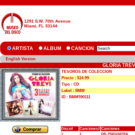
1291 S.W. 70th Avenue
Miami, FL 33144
ARTISTA
ALBUM
CANCION
English Version
GLORIA TREV
TESOROS DE COLECCION
Precio : $14.99
Tipo : CD
Label : BMM
ID : BMM590111
Disco#
Canciones#
Canciones
1
1
DR. PSIQUIATRA