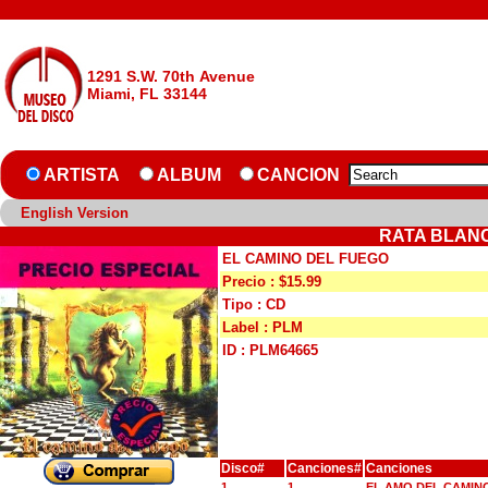
1291 S.W. 70th Avenue
Miami, FL 33144
ARTISTA
ALBUM
CANCION
English Version
RATA BLANC
EL CAMINO DEL FUEGO
Precio : $15.99
Tipo : CD
Label : PLM
ID : PLM64665
Disco#
Canciones#
Canciones
1
1
EL AMO DEL CAMIN