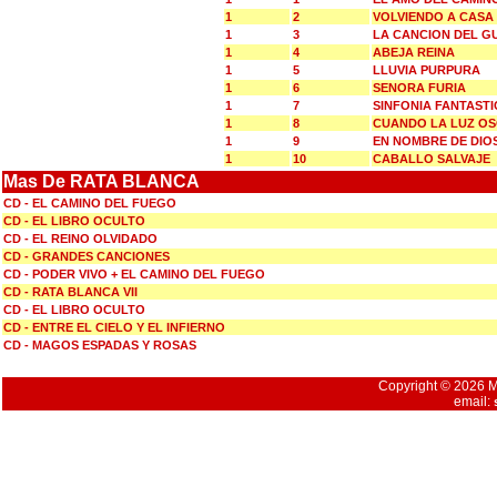
1
2
VOLVIENDO A CASA
1
3
LA CANCION DEL 
1
4
ABEJA REINA
1
5
LLUVIA PURPURA
1
6
SENORA FURIA
1
7
SINFONIA FANTASTI
1
8
CUANDO LA LUZ O
1
9
EN NOMBRE DE DIOS
1
10
CABALLO SALVAJE
Mas De RATA BLANCA
CD - EL CAMINO DEL FUEGO
CD - EL LIBRO OCULTO
CD - EL REINO OLVIDADO
CD - GRANDES CANCIONES
CD - PODER VIVO + EL CAMINO DEL FUEGO
CD - RATA BLANCA VII
CD - EL LIBRO OCULTO
CD - ENTRE EL CIELO Y EL INFIERNO
CD - MAGOS ESPADAS Y ROSAS
Copyright © 2026 Mu
email: