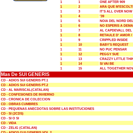
1
1
ONE AFTER 909
1
2
ARA QUE M'ESCOLT
1
3
IT'S ALL OVER NOW
1
4
'39
1
5
NOIA DEL NORD DEL
1
6
NO ESPERIS A DEMA
1
7
AL CAPDEVALL DEL
1
8
RETAULE D' AMOR /
1
9
CRIPPLED INSIDE
1
10
BABY'S REQUEST
1
11
NO PUC PENSAR
1
12
PEGGY SUE
1
13
CRAZZY LITTLE TH
1
14
SI VAI BE
1
15
ALL TOGETHER NO
Mas De SUI GENERIS
CD - ADIOS SUI GENERIS PT.1
CD - ADIOS SUI GENERIS PT.2
CD - AL MARISCAL(CATALAN)
CD - CONFESIONES DE INVIERNO
CD - CRONICA DE COLECCION
CD - OBRAS CUMBRES
CD - PEQUENAS ANECDOTAS SOBRE LAS INSTITUCIONES
CD - SI (2CDS)
CD - SI O SI
CD - VIDA
CD - ZELIG (CATALAN)
CD - ADIOS GUI GENERIS VOL.2