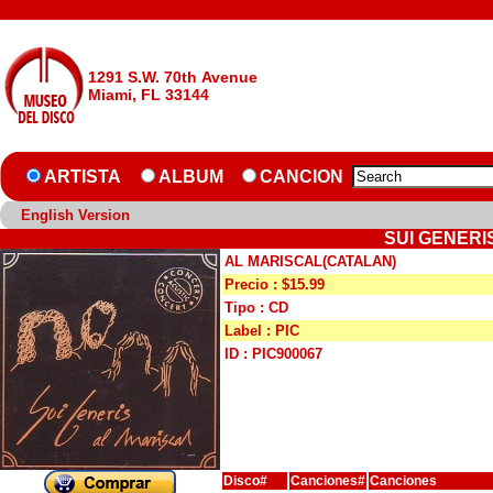
1291 S.W. 70th Avenue
Miami, FL 33144
ARTISTA
ALBUM
CANCION
English Version
SUI GENERI
AL MARISCAL(CATALAN)
Precio : $15.99
Tipo : CD
Label : PIC
ID : PIC900067
Disco#
Canciones#
Canciones