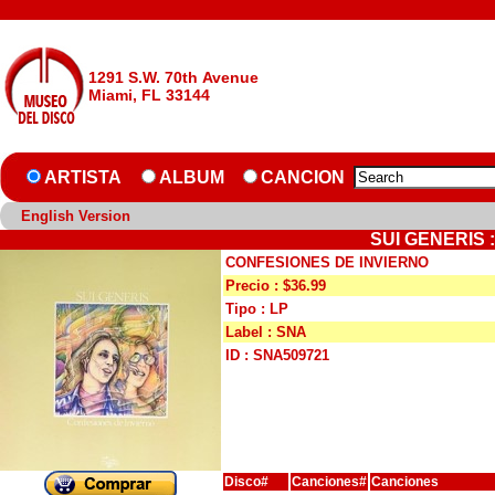
1291 S.W. 70th Avenue
Miami, FL 33144
ARTISTA
ALBUM
CANCION
English Version
SUI GENERIS 
CONFESIONES DE INVIERNO
Precio : $36.99
Tipo : LP
Label : SNA
ID : SNA509721
Disco#
Canciones#
Canciones