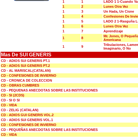
1
1
LADO 1 1-Cuando Ya
1
2
Lunes Otra Vez
1
3
Un Hada, Un Cisne
1
4
Confesiones De Invi
1
5
LADO 2 1-Rasguña La
1
6
Lunes Otra Vez
1
7
Aprendizaje
Mr. Jones, O Pequeñ
1
8
Americana
Tribulaciones, Lame
1
9
Imaginario, O No
Mas De SUI GENERIS
CD - ADIOS SUI GENERIS PT.1
CD - ADIOS SUI GENERIS PT.2
CD - AL MARISCAL(CATALAN)
CD - CONFESIONES DE INVIERNO
CD - CRONICA DE COLECCION
CD - OBRAS CUMBRES
CD - PEQUENAS ANECDOTAS SOBRE LAS INSTITUCIONES
CD - SI (2CDS)
CD - SI O SI
CD - VIDA
CD - ZELIG (CATALAN)
CD - ADIOS GUI GENERIS VOL.2
CD - ADIOS SUI GENERIS VOL.1
CD - CONFESIONES DE INVIERNO
CD - PEQUEÑAS ANECDOTAS SOBRE LAS INSTITUCIONES
CD - VIDA