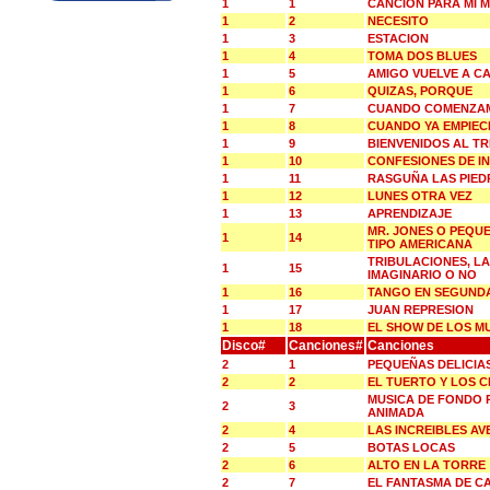
1
1
CANCION PARA MI 
1
2
NECESITO
1
3
ESTACION
1
4
TOMA DOS BLUES
1
5
AMIGO VUELVE A C
1
6
QUIZAS, PORQUE
1
7
CUANDO COMENZAM
1
8
CUANDO YA EMPIEC
1
9
BIENVENIDOS AL T
1
10
CONFESIONES DE I
1
11
RASGUÑA LAS PIED
1
12
LUNES OTRA VEZ
1
13
APRENDIZAJE
MR. JONES O PEQU
1
14
TIPO AMERICANA
TRIBULACIONES, L
1
15
IMAGINARIO O NO
1
16
TANGO EN SEGUND
1
17
JUAN REPRESION
1
18
EL SHOW DE LOS M
Disco#
Canciones#
Canciones
2
1
PEQUEÑAS DELICIA
2
2
EL TUERTO Y LOS 
MUSICA DE FONDO 
2
3
ANIMADA
2
4
LAS INCREIBLES A
2
5
BOTAS LOCAS
2
6
ALTO EN LA TORRE
2
7
EL FANTASMA DE C