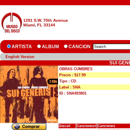
1291 S.W. 70th Avenue
Miami, FL 33144
ARTISTA
ALBUM
CANCION
English Version
SUI GEN
OBRAS CUMBRES
Precio : $17.99
Tipo : CD
Label : SNA
ID : SNA493801
Disco#
Canciones#
Canciones