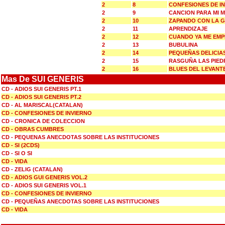
2
8
CONFESIONES DE I
2
9
CANCION PARA MI 
2
10
ZAPANDO CON LA 
2
11
APRENDIZAJE
2
12
CUANDO YA ME EMP
2
13
BUBULINA
2
14
PEQUEÑAS DELICIA
2
15
RASGUÑA LAS PIED
2
16
BLUES DEL LEVANT
Mas De SUI GENERIS
CD - ADIOS SUI GENERIS PT.1
CD - ADIOS SUI GENERIS PT.2
CD - AL MARISCAL(CATALAN)
CD - CONFESIONES DE INVIERNO
CD - CRONICA DE COLECCION
CD - OBRAS CUMBRES
CD - PEQUENAS ANECDOTAS SOBRE LAS INSTITUCIONES
CD - SI (2CDS)
CD - SI O SI
CD - VIDA
CD - ZELIG (CATALAN)
CD - ADIOS GUI GENERIS VOL.2
CD - ADIOS SUI GENERIS VOL.1
CD - CONFESIONES DE INVIERNO
CD - PEQUEÑAS ANECDOTAS SOBRE LAS INSTITUCIONES
CD - VIDA