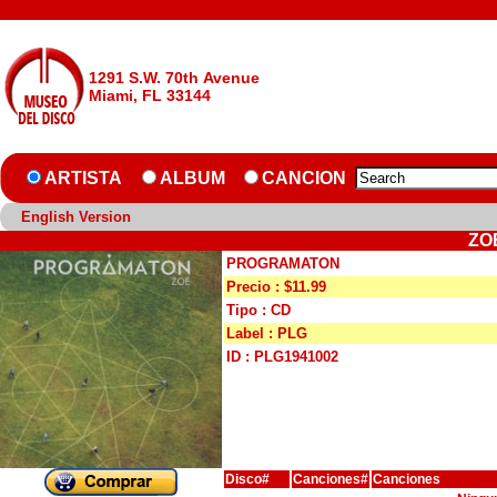
1291 S.W. 70th Avenue
Miami, FL 33144
ARTISTA
ALBUM
CANCION
English Version
ZO
PROGRAMATON
Precio : $11.99
Tipo : CD
Label : PLG
ID : PLG1941002
Disco#
Canciones#
Canciones