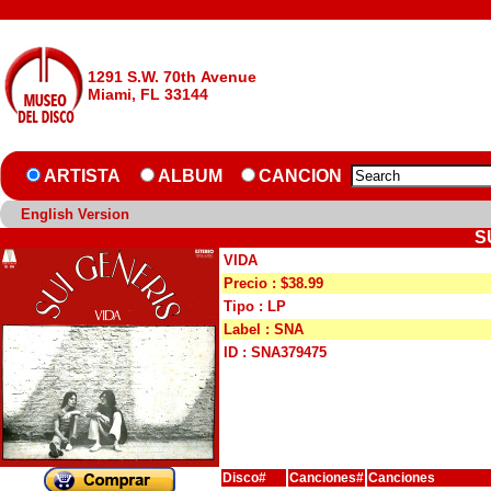
1291 S.W. 70th Avenue
Miami, FL 33144
ARTISTA
ALBUM
CANCION
English Version
S
VIDA
Precio : $38.99
Tipo : LP
Label : SNA
ID : SNA379475
Disco#
Canciones#
Canciones