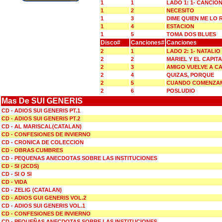
1
1
LADO 1: 1- CANCIO
1
2
NECESITO
1
3
DIME QUIEN ME LO
1
4
ESTACION
1
5
TOMA DOS BLUES
Disco#
Canciones#
Canciones
2
1
LADO 2: 1- NATALIO
2
2
MARIEL Y EL CAPIT
2
3
AMIGO VUELVE A C
2
4
QUIZAS, PORQUE
2
5
CUANDO COMENZAM
2
6
POSLUDIO
Mas De SUI GENERIS
CD - ADIOS SUI GENERIS PT.1
CD - ADIOS SUI GENERIS PT.2
CD - AL MARISCAL(CATALAN)
CD - CONFESIONES DE INVIERNO
CD - CRONICA DE COLECCION
CD - OBRAS CUMBRES
CD - PEQUENAS ANECDOTAS SOBRE LAS INSTITUCIONES
CD - SI (2CDS)
CD - SI O SI
CD - VIDA
CD - ZELIG (CATALAN)
CD - ADIOS GUI GENERIS VOL.2
CD - ADIOS SUI GENERIS VOL.1
CD - CONFESIONES DE INVIERNO
CD - PEQUEÑAS ANECDOTAS SOBRE LAS INSTITUCIONES