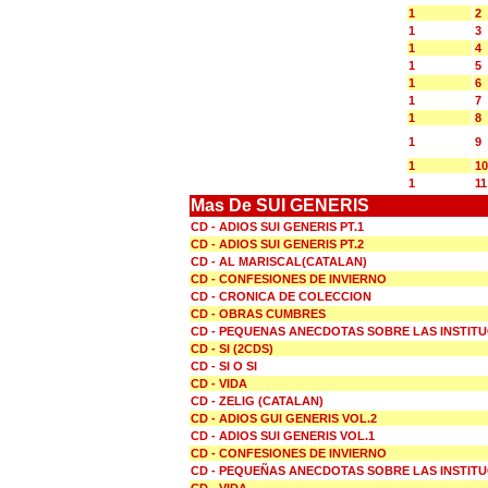
1
2
1
3
1
4
1
5
1
6
1
7
1
8
1
9
1
10
1
11
Mas De SUI GENERIS
CD - ADIOS SUI GENERIS PT.1
CD - ADIOS SUI GENERIS PT.2
CD - AL MARISCAL(CATALAN)
CD - CONFESIONES DE INVIERNO
CD - CRONICA DE COLECCION
CD - OBRAS CUMBRES
CD - PEQUENAS ANECDOTAS SOBRE LAS INSTIT
CD - SI (2CDS)
CD - SI O SI
CD - VIDA
CD - ZELIG (CATALAN)
CD - ADIOS GUI GENERIS VOL.2
CD - ADIOS SUI GENERIS VOL.1
CD - CONFESIONES DE INVIERNO
CD - PEQUEÑAS ANECDOTAS SOBRE LAS INSTIT