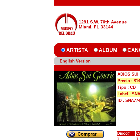
1291 S.W. 70th Avenue
Miami, FL 33144
ARTISTA
ALBUM
CAN
English Version
ADIOS SUI
Precio : $1
Tipo : CD
Label : SN
ID : SNA77
Disco#
C
1
1