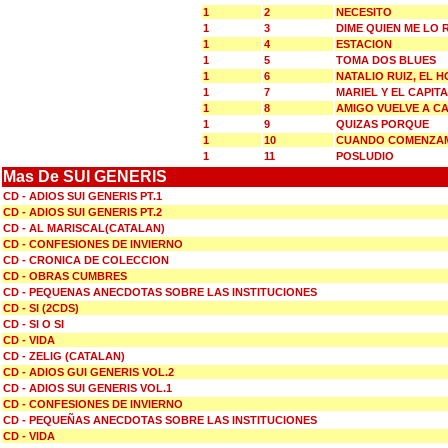
1
2
NECESITO
1
3
DIME QUIEN ME LO
1
4
ESTACION
1
5
TOMA DOS BLUES
1
6
NATALIO RUIZ, EL
1
7
MARIEL Y EL CAPIT
1
8
AMIGO VUELVE A C
1
9
QUIZAS PORQUE
1
10
CUANDO COMENZAM
1
11
POSLUDIO
Mas De SUI GENERIS
CD - ADIOS SUI GENERIS PT.1
CD - ADIOS SUI GENERIS PT.2
CD - AL MARISCAL(CATALAN)
CD - CONFESIONES DE INVIERNO
CD - CRONICA DE COLECCION
CD - OBRAS CUMBRES
CD - PEQUENAS ANECDOTAS SOBRE LAS INSTITUCIONES
CD - SI (2CDS)
CD - SI O SI
CD - VIDA
CD - ZELIG (CATALAN)
CD - ADIOS GUI GENERIS VOL.2
CD - ADIOS SUI GENERIS VOL.1
CD - CONFESIONES DE INVIERNO
CD - PEQUEÑAS ANECDOTAS SOBRE LAS INSTITUCIONES
CD - VIDA