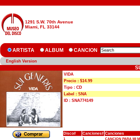
1291 S.W. 70th Avenue
Miami, FL 33144
ARTISTA
ALBUM
CANCION
English Version
S
VIDA
Precio : $14.99
Tipo : CD
Label : SNA
ID : SNA774149
Disco#
Canciones#
Canciones
1
1
CANCION PARA MI 