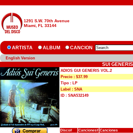
1291 S.W. 70th Avenue
Miami, FL 33144
ARTISTA
ALBUM
CANCION
English Version
SUI GENERIS
ADIOS GUI GENERIS VOL.2
Precio : $37.99
Tipo : LP
Label : SNA
ID : SNA532149
Disco#
Canciones#
Canciones