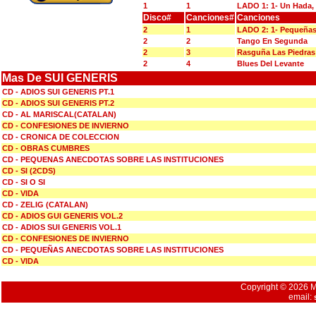
1
1
LADO 1: 1- Un Hada,
Disco#
Canciones#
Canciones
2
1
LADO 2: 1- Pequeñas
2
2
Tango En Segunda
2
3
Rasguña Las Piedras
2
4
Blues Del Levante
Mas De SUI GENERIS
CD - ADIOS SUI GENERIS PT.1
CD - ADIOS SUI GENERIS PT.2
CD - AL MARISCAL(CATALAN)
CD - CONFESIONES DE INVIERNO
CD - CRONICA DE COLECCION
CD - OBRAS CUMBRES
CD - PEQUENAS ANECDOTAS SOBRE LAS INSTITUCIONES
CD - SI (2CDS)
CD - SI O SI
CD - VIDA
CD - ZELIG (CATALAN)
CD - ADIOS GUI GENERIS VOL.2
CD - ADIOS SUI GENERIS VOL.1
CD - CONFESIONES DE INVIERNO
CD - PEQUEÑAS ANECDOTAS SOBRE LAS INSTITUCIONES
CD - VIDA
Copyright © 2026 Mu
email: