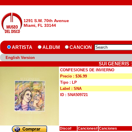
1291 S.W. 70th Avenue
Miami, FL 33144
ARTISTA
ALBUM
CANCION
English Version
SUI GENERIS 
CONFESIONES DE INVIERNO
Precio : $36.99
Tipo : LP
Label : SNA
ID : SNA509721
Disco#
Canciones#
Canciones