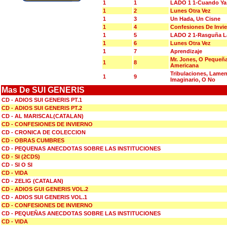
1
1
LADO 1 1-Cuando Ya
1
2
Lunes Otra Vez
1
3
Un Hada, Un Cisne
1
4
Confesiones De Invi
1
5
LADO 2 1-Rasguña La
1
6
Lunes Otra Vez
1
7
Aprendizaje
Mr. Jones, O Pequeñ
1
8
Americana
Tribulaciones, Lame
1
9
Imaginario, O No
Mas De SUI GENERIS
CD - ADIOS SUI GENERIS PT.1
CD - ADIOS SUI GENERIS PT.2
CD - AL MARISCAL(CATALAN)
CD - CONFESIONES DE INVIERNO
CD - CRONICA DE COLECCION
CD - OBRAS CUMBRES
CD - PEQUENAS ANECDOTAS SOBRE LAS INSTITUCIONES
CD - SI (2CDS)
CD - SI O SI
CD - VIDA
CD - ZELIG (CATALAN)
CD - ADIOS GUI GENERIS VOL.2
CD - ADIOS SUI GENERIS VOL.1
CD - CONFESIONES DE INVIERNO
CD - PEQUEÑAS ANECDOTAS SOBRE LAS INSTITUCIONES
CD - VIDA