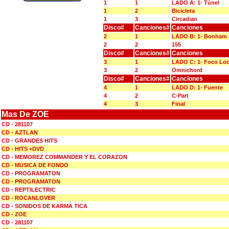
1
1
LADO A: 1- Túnel
1
2
Bicicleta
1
3
Circadian
Disco#
Canciones#
Canciones
2
1
LADO B: 1- Bonham
2
2
155
Disco#
Canciones#
Canciones
3
1
LADO C: 1- Foco Lo
3
2
Omnichord
Disco#
Canciones#
Canciones
4
1
LADO D: 1- Fuente
4
2
C-Part
4
3
Final
Mas De ZOE
CD - 281107
CD - AZTLAN
CD - GRANDES HITS
CD - HITS +DVD
CD - MEMOREZ COMMANDER Y EL CORAZON
CD - MUSICA DE FONDO
CD - PROGRAMATON
CD - PROGRAMATON
CD - REPTILECTRIC
CD - ROCANLOVER
CD - SONIDOS DE KARMA TICA
CD - ZOE
CD - 281107