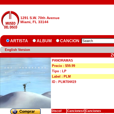
1291 S.W. 70th Avenue
Miami, FL 33144
ARTISTA
ALBUM
CANCION
English Version
Z
PANORAMAS
Precio : $59.99
Tipo : LP
Label : PLM
ID : PLM704419
Disco#
Canciones#
Canciones