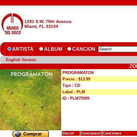
1291 S.W. 70th Avenue
Miami, FL 33144
ARTISTA
ALBUM
CANCION
English Version
ZO
PROGRAMATON
Precio : $13.99
Tipo : CD
Label : PLM
ID : PLM75599
Disco#
Canciones#
Canciones