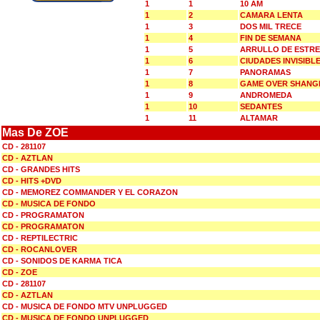
1
1
10 AM
1
2
CAMARA LENTA
1
3
DOS MIL TRECE
1
4
FIN DE SEMANA
1
5
ARRULLO DE ESTR
1
6
CIUDADES INVISIBL
1
7
PANORAMAS
1
8
GAME OVER SHANG
1
9
ANDROMEDA
1
10
SEDANTES
1
11
ALTAMAR
Mas De ZOE
CD - 281107
CD - AZTLAN
CD - GRANDES HITS
CD - HITS +DVD
CD - MEMOREZ COMMANDER Y EL CORAZON
CD - MUSICA DE FONDO
CD - PROGRAMATON
CD - PROGRAMATON
CD - REPTILECTRIC
CD - ROCANLOVER
CD - SONIDOS DE KARMA TICA
CD - ZOE
CD - 281107
CD - AZTLAN
CD - MUSICA DE FONDO MTV UNPLUGGED
CD - MUSICA DE FONDO UNPLUGGED