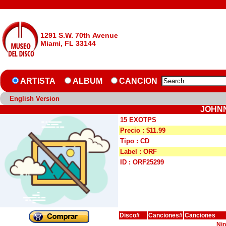
1291 S.W. 70th Avenue
Miami, FL 33144
ARTISTA
ALBUM
CANCION
English Version
JOHNN
15 EXOTPS
Precio : $11.99
Tipo : CD
Label : ORF
ID : ORF25299
Disco#
Canciones#
Canciones
Nin