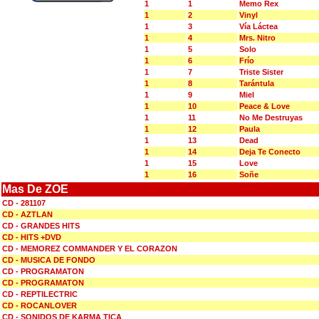
1
1
Memo Rex
1
2
Vinyl
1
3
Vía Láctea
1
4
Mrs. Nitro
1
5
Solo
1
6
Frío
1
7
Triste Sister
1
8
Tarántula
1
9
Miel
1
10
Peace & Love
1
11
No Me Destruyas
1
12
Paula
1
13
Dead
1
14
Deja Te Conecto
1
15
Love
1
16
Soñe
Mas De ZOE
CD - 281107
CD - AZTLAN
CD - GRANDES HITS
CD - HITS +DVD
CD - MEMOREZ COMMANDER Y EL CORAZON
CD - MUSICA DE FONDO
CD - PROGRAMATON
CD - PROGRAMATON
CD - REPTILECTRIC
CD - ROCANLOVER
CD - SONIDOS DE KARMA TICA