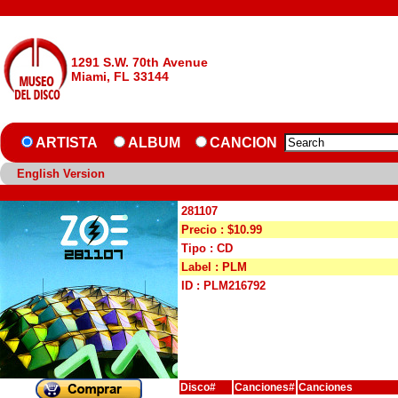
1291 S.W. 70th Avenue
Miami, FL 33144
ARTISTA
ALBUM
CANCION
English Version
281107
Precio : $10.99
Tipo : CD
Label : PLM
ID : PLM216792
Disco#
Canciones#
Canciones