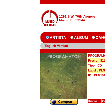
1291 S.W. 70th Avenue
Miami, FL 33144
ARTISTA
ALBUM
CAN
English Version
PROGRAM
Precio : $11
Tipo : CD
Label : PL
ID : PLG19
Disco#
C