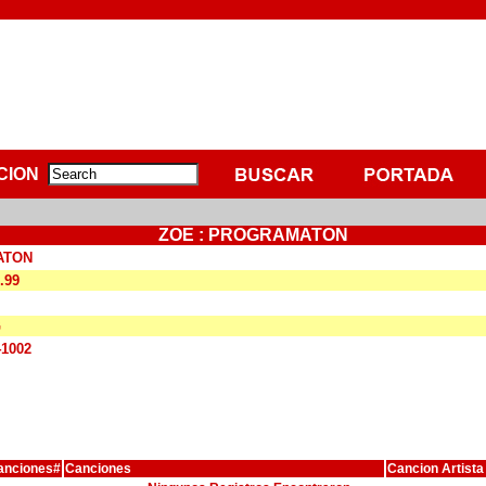
CION
ZOE : PROGRAMATON
ATON
.99
G
41002
anciones#
Canciones
Cancion Artista