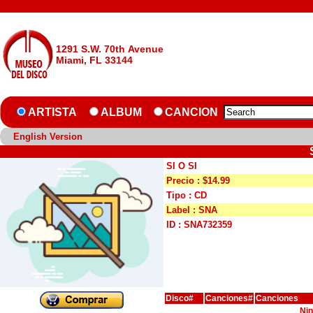
1291 S.W. 70th Avenue
Miami, FL 33144
ARTISTA
ALBUM
CANCION
English Version
SI O SI
Precio : $14.99
Tipo : CD
Label : SNA
ID : SNA732359
Disco#
Canciones#
Canciones
Nin