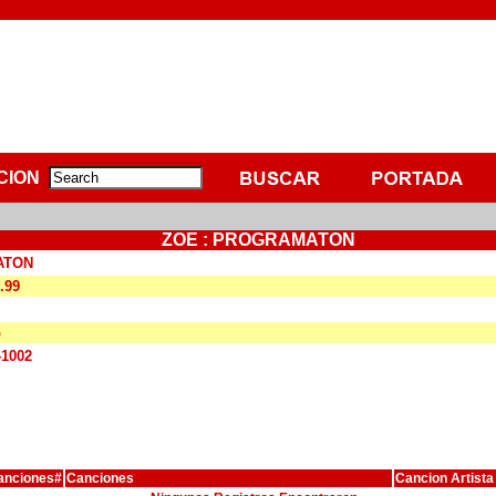
CION
ZOE : PROGRAMATON
ATON
.99
G
41002
anciones#
Canciones
Cancion Artista