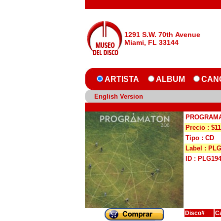
1291 S.W. 70th Avenue
Miami, FL 33144
ARTISTA
ALBUM
CAN
English Version
PROGRAM
Precio : $11
Tipo : CD
Label : PL
ID : PLG19
Disco#
C