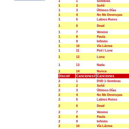
1
1
Sombras
1
2
Soñé
1
3
Últimos Días
1
4
No Me Destruyas
1
5
Labios Rotos
1
6
Dead
1
7
Veneno
1
8
Paula
1
9
Infinito
1
10
Vía Láctea
1
11
Poli / Love
1
12
Luna
1
13
Nada
1
14
Nunca
Disco#
Canciones#
Canciones
2
1
DVD 1-Sombras
2
2
Soñé
2
3
Últimos Días
2
4
No Me Destruyas
2
5
Labios Rotos
2
6
Dead
2
7
Veneno
2
8
Paula
2
9
Infinito
2
10
Vía Láctea