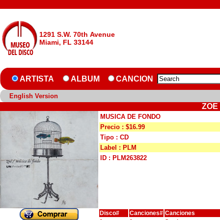
1291 S.W. 70th Avenue
Miami, FL 33144
ARTISTA
ALBUM
CANCION
English Version
ZOE
MUSICA DE FONDO
Precio : $16.99
Tipo : CD
Label : PLM
ID : PLM263822
Disco#
Canciones#
Canciones