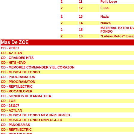
2
11
Poli / Love
2
12
Luna
2
13
Nada
2
14
Nunca
MATERIAL EXTRA D
2
15
FONDO
2
16
"Labios Rotos" Ensa
Mas De ZOE
CD - 281107
CD - AZTLAN
CD - GRANDES HITS
CD - HITS +DVD
CD - MEMOREZ COMMANDER Y EL CORAZON
CD - MUSICA DE FONDO
CD - PROGRAMATON
CD - PROGRAMATON
CD - REPTILECTRIC
CD - ROCANLOVER
CD - SONIDOS DE KARMA TICA
CD - ZOE
CD - 281107
CD - AZTLAN
CD - MUSICA DE FONDO MTV UNPLUGGED
CD - MUSICA DE FONDO UNPLUGGED
CD - PANORAMAS
CD - REPTI;ECTRIC