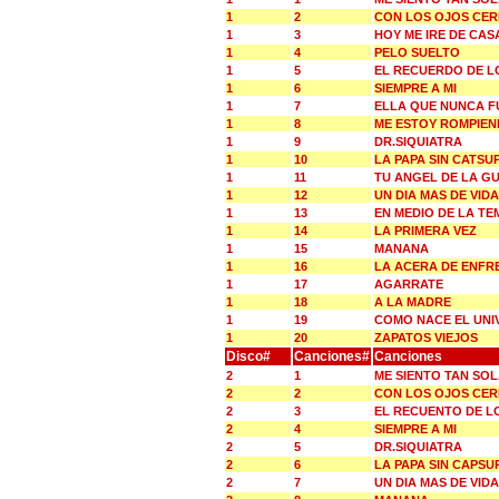
1
2
CON LOS OJOS CE
1
3
HOY ME IRE DE CAS
1
4
PELO SUELTO
1
5
EL RECUERDO DE L
1
6
SIEMPRE A MI
1
7
ELLA QUE NUNCA F
1
8
ME ESTOY ROMPIEN
1
9
DR.SIQUIATRA
1
10
LA PAPA SIN CATSU
1
11
TU ANGEL DE LA G
1
12
UN DIA MAS DE VIDA
1
13
EN MEDIO DE LA T
1
14
LA PRIMERA VEZ
1
15
MANANA
1
16
LA ACERA DE ENFR
1
17
AGARRATE
1
18
A LA MADRE
1
19
COMO NACE EL UNI
1
20
ZAPATOS VIEJOS
Disco#
Canciones#
Canciones
2
1
ME SIENTO TAN SOL
2
2
CON LOS OJOS CE
2
3
EL RECUENTO DE L
2
4
SIEMPRE A MI
2
5
DR.SIQUIATRA
2
6
LA PAPA SIN CAPSU
2
7
UN DIA MAS DE VIDA