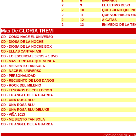
2
8
MANANA
2
9
EL ULTIMO BESO
2
10
QUE BUENO QUE NO 
2
11
QUE VOU HACER SIN
2
12
A GATAS
2
13
EN MEDIO DE LA T
Mas De GLORIA TREVI
CD - COMO NACE EL UNIVERSO
CD - DIOSA DE LA NOCHE
CD - DIOSA DE LA NOCHE BOX
CD - ELLAS CANTAN ASI
CD - LO ESCENCIAL 3 CDS + 1 DVD
CD - MAS TURBADA QUE NUNCA
CD - ME SIENTO TAN SOLA
CD - NACE EL UNIVERSO
CD - PERSONALIDAD
CD - RECUENTO DE LOS DANOS
CD - ROCK DEL MILENIO
CD - TESOROS DE COLECCION
CD - TU ANGEL DE LA GUARDA
CD - UNA ROSA BLU
CD - UNA ROSA BLU
CD - UNA ROSA BLU DELUXE
CD - VIÑA 2013
CD - ME SIENTO TAN SOLA
CD - TU ANGEL DE LA GUARDA
Copyright © 2026 Mu