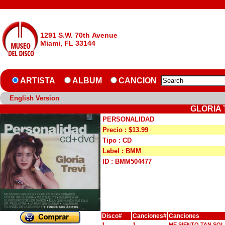
1291 S.W. 70th Avenue
Miami, FL 33144
ARTISTA
ALBUM
CANCION
English Version
GLORIA 
PERSONALIDAD
Precio : $13.99
Tipo : CD
Label : BMM
ID : BMM504477
Disco#
Canciones#
Canciones
1
1
ME SIENTO TAN SO