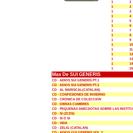
1
1
1
2
1
3
1
4
1
5
1
6
1
7
1
8
1
9
1
10
1
11
1
12
1
13
1
14
1
15
Mas De SUI GENERIS
CD - ADIOS SUI GENERIS PT.1
CD - ADIOS SUI GENERIS PT.2
CD - AL MARISCAL(CATALAN)
CD - CONFESIONES DE INVIERNO
CD - CRONICA DE COLECCION
CD - OBRAS CUMBRES
CD - PEQUENAS ANECDOTAS SOBRE LAS INSTIT
CD - SI (2CDS)
CD - SI O SI
CD - VIDA
CD - ZELIG (CATALAN)
CD - ADIOS GUI GENERIS VOL.2