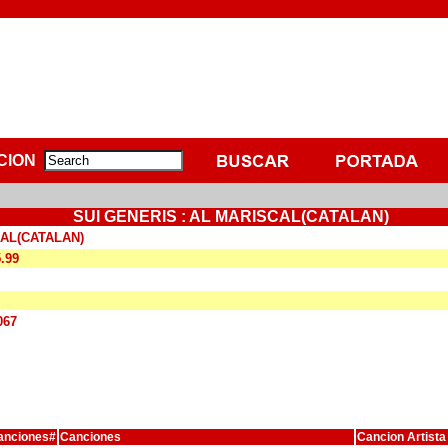
CION
SUI GENERIS : AL MARISCAL(CATALAN)
AL(CATALAN)
5.99
067
anciones#
Canciones
Cancion Artista