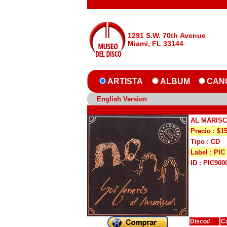
1291 S.W. 70th Avenue
Miami, FL 33144
ARTISTA
ALBUM
CAN
English Version
AL MARISC
Precio : $1
Tipo : CD
Label : PIC
ID : PIC900
Disco#
C