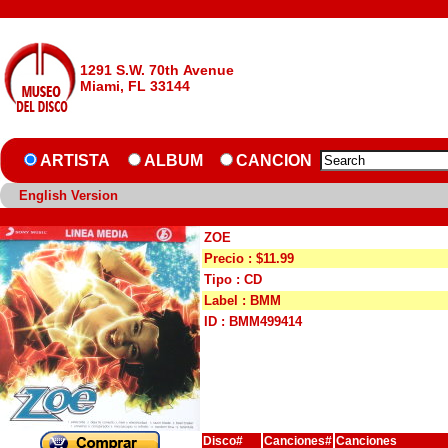
1291 S.W. 70th Avenue
Miami, FL 33144
ARTISTA
ALBUM
CANCION
English Version
ZOE
Precio : $11.99
Tipo : CD
Label : BMM
ID : BMM499414
Disco#
Canciones#
Canciones