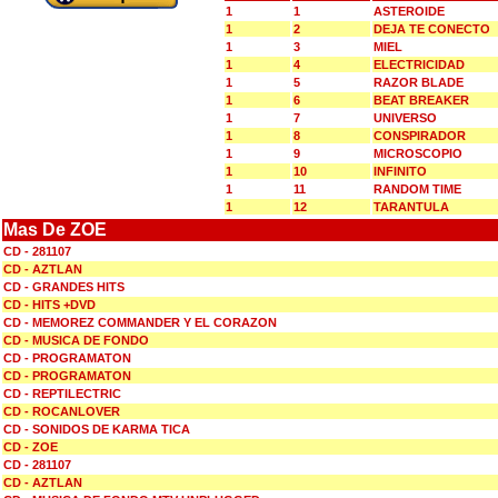
1
1
ASTEROIDE
1
2
DEJA TE CONECTO
1
3
MIEL
1
4
ELECTRICIDAD
1
5
RAZOR BLADE
1
6
BEAT BREAKER
1
7
UNIVERSO
1
8
CONSPIRADOR
1
9
MICROSCOPIO
1
10
INFINITO
1
11
RANDOM TIME
1
12
TARANTULA
Mas De ZOE
CD - 281107
CD - AZTLAN
CD - GRANDES HITS
CD - HITS +DVD
CD - MEMOREZ COMMANDER Y EL CORAZON
CD - MUSICA DE FONDO
CD - PROGRAMATON
CD - PROGRAMATON
CD - REPTILECTRIC
CD - ROCANLOVER
CD - SONIDOS DE KARMA TICA
CD - ZOE
CD - 281107
CD - AZTLAN