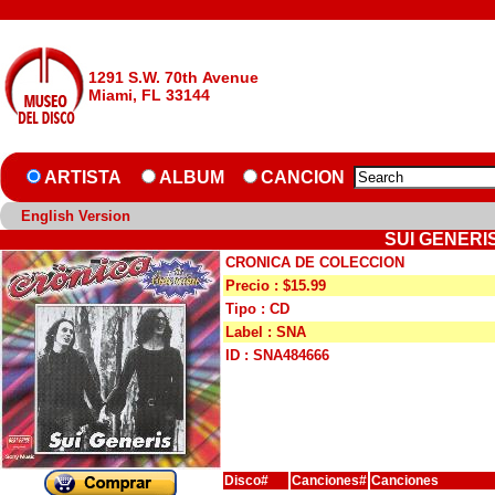
1291 S.W. 70th Avenue
Miami, FL 33144
ARTISTA
ALBUM
CANCION
English Version
SUI GENERI
CRONICA DE COLECCION
Precio : $15.99
Tipo : CD
Label : SNA
ID : SNA484666
Disco#
Canciones#
Canciones