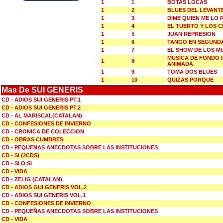
1
1
BOTAS LOCAS
1
2
BLUES DEL LEVANT
1
3
DIME QUIEN ME LO
1
4
EL TUERTO Y LOS 
1
5
JUAN REPRESION
1
6
TANGO EN SEGUND
1
7
EL SHOW DE LOS M
MUSICA DE FONDO 
1
8
ANIMADA
1
9
TOMA DOS BLUES
1
10
QUIZAS PORQUE
Mas De SUI GENERIS
CD - ADIOS SUI GENERIS PT.1
CD - ADIOS SUI GENERIS PT.2
CD - AL MARISCAL(CATALAN)
CD - CONFESIONES DE INVIERNO
CD - CRONICA DE COLECCION
CD - OBRAS CUMBRES
CD - PEQUENAS ANECDOTAS SOBRE LAS INSTITUCIONES
CD - SI (2CDS)
CD - SI O SI
CD - VIDA
CD - ZELIG (CATALAN)
CD - ADIOS GUI GENERIS VOL.2
CD - ADIOS SUI GENERIS VOL.1
CD - CONFESIONES DE INVIERNO
CD - PEQUEÑAS ANECDOTAS SOBRE LAS INSTITUCIONES
CD - VIDA