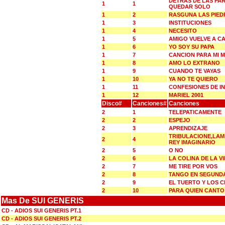
DETRAS DE LAS PA
1
1
QUEDAR SOLO
1
2
RASGUNA LAS PIED
1
3
INSTITUCIONES
1
4
NECESITO
1
5
AMIGO VUELVE A C
1
6
YO SOY SU PAPA
1
7
CANCION PARA MI M
1
8
AMO LO EXTRANO
1
9
CUANDO TE VAYAS
1
10
YA NO TE QUIERO
1
11
CONFESIONES DE I
1
12
MARIEL 2001
Disco#
Canciones#
Canciones
2
1
TELEPATICAMENTE
2
2
ESPEJO
2
3
APRENDIZAJE
TRIBULACIONE,LAM
2
4
REY IMAGINARIO
2
5
O NO
2
6
LA COLINA DE LA V
2
7
ME TIRE POR VOS
2
8
TANGO EN SEGUND
2
9
EL TUERTO Y LOS 
2
10
PARA QUIEN CANTO
Mas De SUI GENERIS
CD - ADIOS SUI GENERIS PT.1
CD - ADIOS SUI GENERIS PT.2