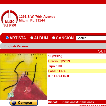
1291 S.W. 70th Avenue
Miami, FL 33144
ARTISTA
ALBUM
CANCION
English Version
SUI
SI (2CDS)
Precio : $22.99
Tipo : CD
Label : URA
ID : URA13660
Disco#
Canciones#
Canciones