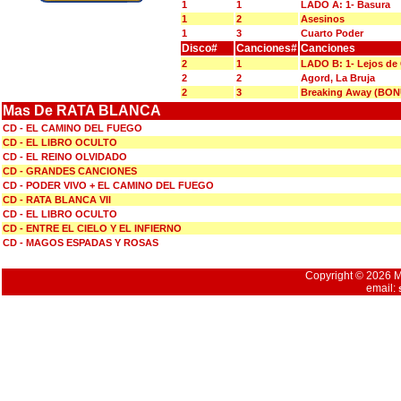
1
1
LADO A: 1- Basura
1
2
Asesinos
1
3
Cuarto Poder
Disco#
Canciones#
Canciones
2
1
LADO B: 1- Lejos de
2
2
Agord, La Bruja
2
3
Breaking Away (BO
Mas De RATA BLANCA
CD - EL CAMINO DEL FUEGO
CD - EL LIBRO OCULTO
CD - EL REINO OLVIDADO
CD - GRANDES CANCIONES
CD - PODER VIVO + EL CAMINO DEL FUEGO
CD - RATA BLANCA VII
CD - EL LIBRO OCULTO
CD - ENTRE EL CIELO Y EL INFIERNO
CD - MAGOS ESPADAS Y ROSAS
Copyright © 2026 Mu
email: