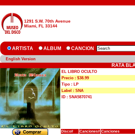
1291 S.W. 70th Avenue
Miami, FL 33144
ARTISTA
ALBUM
CANCION
English Version
RATA BLA
EL LIBRO OCULTO
Precio : $38.99
Tipo : LP
Label : SNA
ID : SNA5870741
Disco#
Canciones#
Canciones