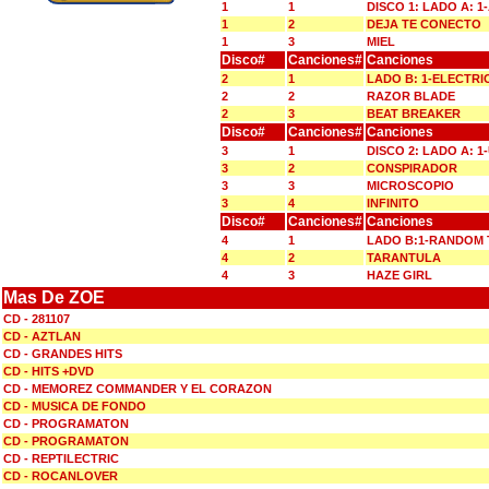
1
1
DISCO 1: LADO A: 
1
2
DEJA TE CONECTO
1
3
MIEL
Disco#
Canciones#
Canciones
2
1
LADO B: 1-ELECTRI
2
2
RAZOR BLADE
2
3
BEAT BREAKER
Disco#
Canciones#
Canciones
3
1
DISCO 2: LADO A: 1
3
2
CONSPIRADOR
3
3
MICROSCOPIO
3
4
INFINITO
Disco#
Canciones#
Canciones
4
1
LADO B:1-RANDOM 
4
2
TARANTULA
4
3
HAZE GIRL
Mas De ZOE
CD - 281107
CD - AZTLAN
CD - GRANDES HITS
CD - HITS +DVD
CD - MEMOREZ COMMANDER Y EL CORAZON
CD - MUSICA DE FONDO
CD - PROGRAMATON
CD - PROGRAMATON
CD - REPTILECTRIC
CD - ROCANLOVER