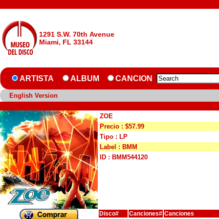
1291 S.W. 70th Avenue
Miami, FL 33144
ARTISTA
ALBUM
CANCION
English Version
ZOE
Precio : $57.99
Tipo : LP
Label : BMM
ID : BMM544120
Disco#
Canciones#
Canciones