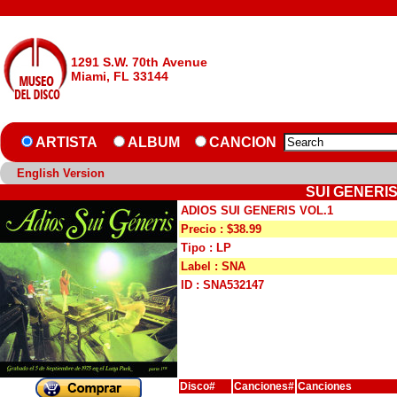
1291 S.W. 70th Avenue
Miami, FL 33144
ARTISTA
ALBUM
CANCION
English Version
SUI GENERIS
ADIOS SUI GENERIS VOL.1
Precio : $38.99
Tipo : LP
Label : SNA
ID : SNA532147
Disco#
Canciones#
Canciones