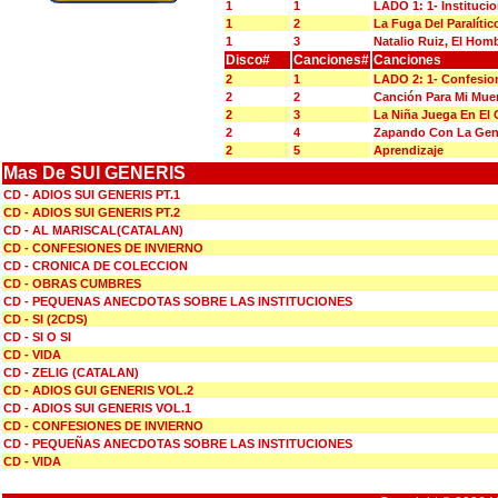
1
1
LADO 1: 1- Instituci
1
2
La Fuga Del Paralític
1
3
Natalio Ruiz, El Hom
Disco#
Canciones#
Canciones
2
1
LADO 2: 1- Confesio
2
2
Canción Para Mi Mue
2
3
La Niña Juega En El 
2
4
Zapando Con La Gen
2
5
Aprendizaje
Mas De SUI GENERIS
CD - ADIOS SUI GENERIS PT.1
CD - ADIOS SUI GENERIS PT.2
CD - AL MARISCAL(CATALAN)
CD - CONFESIONES DE INVIERNO
CD - CRONICA DE COLECCION
CD - OBRAS CUMBRES
CD - PEQUENAS ANECDOTAS SOBRE LAS INSTITUCIONES
CD - SI (2CDS)
CD - SI O SI
CD - VIDA
CD - ZELIG (CATALAN)
CD - ADIOS GUI GENERIS VOL.2
CD - ADIOS SUI GENERIS VOL.1
CD - CONFESIONES DE INVIERNO
CD - PEQUEÑAS ANECDOTAS SOBRE LAS INSTITUCIONES
CD - VIDA