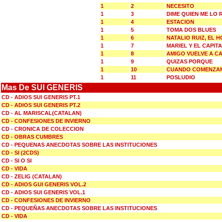
1
2
NECESITO
1
3
DIME QUIEN ME LO
1
4
ESTACION
1
5
TOMA DOS BLUES
1
6
NATALIO RUIZ, EL
1
7
MARIEL Y EL CAPIT
1
8
AMIGO VUELVE A C
1
9
QUIZAS PORQUE
1
10
CUANDO COMENZAM
1
11
POSLUDIO
Mas De SUI GENERIS
CD - ADIOS SUI GENERIS PT.1
CD - ADIOS SUI GENERIS PT.2
CD - AL MARISCAL(CATALAN)
CD - CONFESIONES DE INVIERNO
CD - CRONICA DE COLECCION
CD - OBRAS CUMBRES
CD - PEQUENAS ANECDOTAS SOBRE LAS INSTITUCIONES
CD - SI (2CDS)
CD - SI O SI
CD - VIDA
CD - ZELIG (CATALAN)
CD - ADIOS GUI GENERIS VOL.2
CD - ADIOS SUI GENERIS VOL.1
CD - CONFESIONES DE INVIERNO
CD - PEQUEÑAS ANECDOTAS SOBRE LAS INSTITUCIONES
CD - VIDA