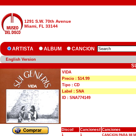
1291 S.W. 70th Avenue
Miami, FL 33144
ARTISTA
ALBUM
CANCION
English Version
S
VIDA
Precio : $14.99
Tipo : CD
Label : SNA
ID : SNA774149
Disco#
Canciones#
Canciones
1
1
CANCION PARA MI 