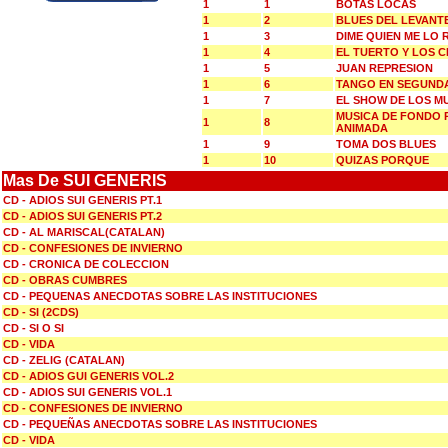
1
1
BOTAS LOCAS
1
2
BLUES DEL LEVANT
1
3
DIME QUIEN ME LO
1
4
EL TUERTO Y LOS 
1
5
JUAN REPRESION
1
6
TANGO EN SEGUND
1
7
EL SHOW DE LOS M
MUSICA DE FONDO 
1
8
ANIMADA
1
9
TOMA DOS BLUES
1
10
QUIZAS PORQUE
Mas De SUI GENERIS
CD - ADIOS SUI GENERIS PT.1
CD - ADIOS SUI GENERIS PT.2
CD - AL MARISCAL(CATALAN)
CD - CONFESIONES DE INVIERNO
CD - CRONICA DE COLECCION
CD - OBRAS CUMBRES
CD - PEQUENAS ANECDOTAS SOBRE LAS INSTITUCIONES
CD - SI (2CDS)
CD - SI O SI
CD - VIDA
CD - ZELIG (CATALAN)
CD - ADIOS GUI GENERIS VOL.2
CD - ADIOS SUI GENERIS VOL.1
CD - CONFESIONES DE INVIERNO
CD - PEQUEÑAS ANECDOTAS SOBRE LAS INSTITUCIONES
CD - VIDA