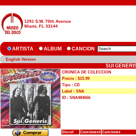
1291 S.W. 70th Avenue
Miami, FL 33144
ARTISTA
ALBUM
CANCION
English Version
SUI GENERI
CRONICA DE COLECCION
Precio : $15.99
Tipo : CD
Label : SNA
ID : SNA484666
Disco#
Canciones#
Canciones