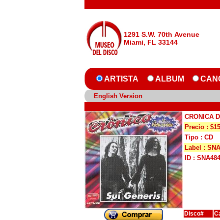
1291 S.W. 70th Avenue
Miami, FL 33144
ARTISTA
ALBUM
CAN
English Version
CRONICA 
Precio : $1
Tipo : CD
Label : SN
ID : SNA48
Disco#
C