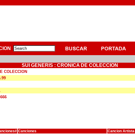
CION
SUI GENERIS : CRONICA DE COLECCION
DE COLECCION
5.99
A
4666
anciones#
Canciones
Cancion Artista