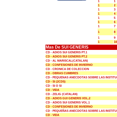
1
1
1
2
1
3
1
4
1
5
1
6
1
7
1
8
1
9
1
10
Mas De SUI GENERIS
CD - ADIOS SUI GENERIS PT.1
CD - ADIOS SUI GENERIS PT.2
CD - AL MARISCAL(CATALAN)
CD - CONFESIONES DE INVIERNO
CD - CRONICA DE COLECCION
CD - OBRAS CUMBRES
CD - PEQUENAS ANECDOTAS SOBRE LAS INSTIT
CD - SI (2CDS)
CD - SI O SI
CD - VIDA
CD - ZELIG (CATALAN)
CD - ADIOS GUI GENERIS VOL.2
CD - ADIOS SUI GENERIS VOL.1
CD - CONFESIONES DE INVIERNO
CD - PEQUEÑAS ANECDOTAS SOBRE LAS INSTIT
CD - VIDA