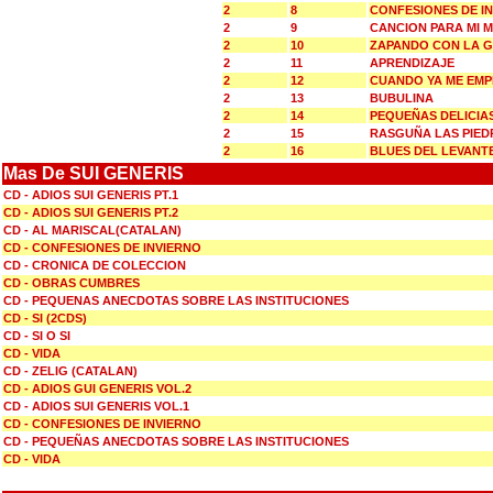
2
8
CONFESIONES DE I
2
9
CANCION PARA MI 
2
10
ZAPANDO CON LA 
2
11
APRENDIZAJE
2
12
CUANDO YA ME EMP
2
13
BUBULINA
2
14
PEQUEÑAS DELICIA
2
15
RASGUÑA LAS PIED
2
16
BLUES DEL LEVANT
Mas De SUI GENERIS
CD - ADIOS SUI GENERIS PT.1
CD - ADIOS SUI GENERIS PT.2
CD - AL MARISCAL(CATALAN)
CD - CONFESIONES DE INVIERNO
CD - CRONICA DE COLECCION
CD - OBRAS CUMBRES
CD - PEQUENAS ANECDOTAS SOBRE LAS INSTITUCIONES
CD - SI (2CDS)
CD - SI O SI
CD - VIDA
CD - ZELIG (CATALAN)
CD - ADIOS GUI GENERIS VOL.2
CD - ADIOS SUI GENERIS VOL.1
CD - CONFESIONES DE INVIERNO
CD - PEQUEÑAS ANECDOTAS SOBRE LAS INSTITUCIONES
CD - VIDA