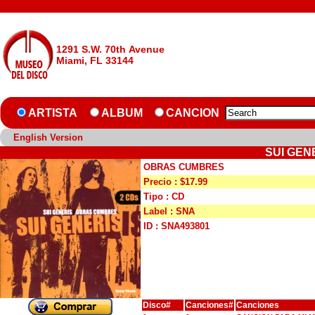
1291 S.W. 70th Avenue
Miami, FL 33144
ARTISTA
ALBUM
CANCION
English Version
SUI GEN
OBRAS CUMBRES
Precio : $17.99
Tipo : CD
Label : SNA
ID : SNA493801
Disco#
Canciones#
Canciones