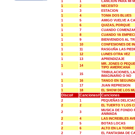
1
1
CANCION PARA MI 
1
2
NECESITO
1
3
ESTACION
1
4
TOMA DOS BLUES
1
5
AMIGO VUELVE A C
1
6
QUIZAS, PORQUE
1
7
CUANDO COMENZAM
1
8
CUANDO YA EMPIEC
1
9
BIENVENIDOS AL T
1
10
CONFESIONES DE I
1
11
RASGUÑA LAS PIED
1
12
LUNES OTRA VEZ
1
13
APRENDIZAJE
MR. JONES O PEQU
1
14
TIPO AMERICANA
TRIBULACIONES, L
1
15
IMAGINARIO O NO
1
16
TANGO EN SEGUND
1
17
JUAN REPRESION
1
18
EL SHOW DE LOS M
Disco#
Canciones#
Canciones
2
1
PEQUEÑAS DELICIA
2
2
EL TUERTO Y LOS 
MUSICA DE FONDO 
2
3
ANIMADA
2
4
LAS INCREIBLES A
2
5
BOTAS LOCAS
2
6
ALTO EN LA TORRE
2
7
EL FANTASMA DE C