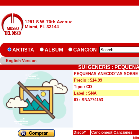
1291 S.W. 70th Avenue
Miami, FL 33144
ARTISTA
ALBUM
CANCION
English Version
SUI GENERIS : PEQUEN
PEQUENAS ANECDOTAS SOBRE 
Precio : $14.99
Tipo : CD
Label : SNA
ID : SNA774153
Disco#
Canciones#
Canciones
Nin