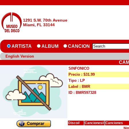
1291 S.W. 70th Avenue
Miami, FL 33144
ARTISTA
ALBUM
CANCION
English Version
CAM
SINFONICO
Precio : $31.99
Tipo : LP
Label : BMR
ID : BMR597328
Disco#
Canciones#
Canciones
Nin