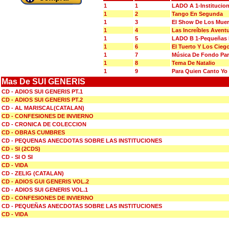
1
1
LADO A 1-Institucio
1
2
Tango En Segunda
1
3
El Show De Los Muer
1
4
Las Increíbles Aventu
1
5
LADO B 1-Pequeñas D
1
6
El Tuerto Y Los Cieg
1
7
Música De Fondo Par
1
8
Tema De Natalio
1
9
Para Quien Canto Yo
Mas De SUI GENERIS
CD - ADIOS SUI GENERIS PT.1
CD - ADIOS SUI GENERIS PT.2
CD - AL MARISCAL(CATALAN)
CD - CONFESIONES DE INVIERNO
CD - CRONICA DE COLECCION
CD - OBRAS CUMBRES
CD - PEQUENAS ANECDOTAS SOBRE LAS INSTITUCIONES
CD - SI (2CDS)
CD - SI O SI
CD - VIDA
CD - ZELIG (CATALAN)
CD - ADIOS GUI GENERIS VOL.2
CD - ADIOS SUI GENERIS VOL.1
CD - CONFESIONES DE INVIERNO
CD - PEQUEÑAS ANECDOTAS SOBRE LAS INSTITUCIONES
CD - VIDA