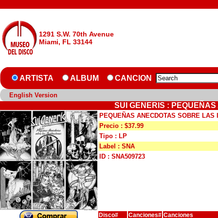
1291 S.W. 70th Avenue
Miami, FL 33144
ARTISTA
ALBUM
CANCION
English Version
SUI GENERIS : PEQUEÑA
PEQUEÑAS ANECDOTAS SOBRE LAS 
Precio : $37.99
Tipo : LP
Label : SNA
ID : SNA509723
Disco#
Canciones#
Canciones