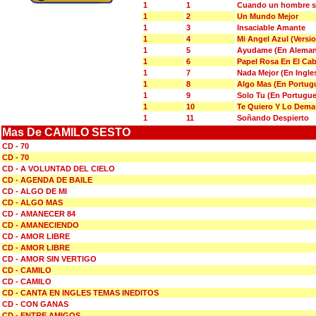
1
1
Cuando un hombre s
1
2
Un Mundo Mejor
1
3
Insaciable Amante
1
4
Mi Angel Azul (Versio
1
5
Ayudame (En Aleman
1
6
Papel Rosa En El Cab
1
7
Nada Mejor (En Ingle
1
8
Algo Mas (En Portug
1
9
Solo Tu (En Portugue
1
10
Te Quiero Y Lo Dema
1
11
Soñando Despierto
Mas De CAMILO SESTO
CD - 70
CD - 70
CD - A VOLUNTAD DEL CIELO
CD - AGENDA DE BAILE
CD - ALGO DE MI
CD - ALGO MAS
CD - AMANECER 84
CD - AMANECIENDO
CD - AMOR LIBRE
CD - AMOR LIBRE
CD - AMOR SIN VERTIGO
CD - CAMILO
CD - CAMILO
CD - CANTA EN INGLES TEMAS INEDITOS
CD - CON GANAS
CD - ENTRE AMIGOS