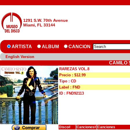
1291 S.W. 70th Avenue
Miami, FL 33144
ARTISTA
ALBUM
CANCION
English Version
CAMILO 
RAREZAS VOL.8
Precio : $12.99
Tipo : CD
Label : FND
ID : FND92113
Disco#
Canciones#
Canciones