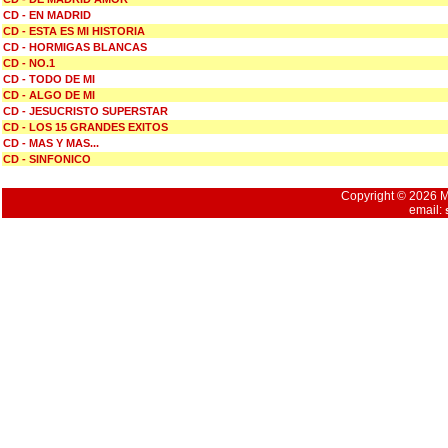
CD - EN MADRID
CD - ESTA ES MI HISTORIA
CD - HORMIGAS BLANCAS
CD - NO.1
CD - TODO DE MI
CD - ALGO DE MI
CD - JESUCRISTO SUPERSTAR
CD - LOS 15 GRANDES EXITOS
CD - MAS Y MAS...
CD - SINFONICO
Copyright © 2026 Mu
email: