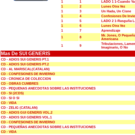
1
1
LADO 1 1-Cuando Ya
1
2
Lunes Otra Vez
1
3
Un Hada, Un Cisne
1
4
Confesiones De Invi
1
5
LADO 2 1-Rasguña La
1
6
Lunes Otra Vez
1
7
Aprendizaje
Mr. Jones, O Pequeñ
1
8
Americana
Tribulaciones, Lame
1
9
Imaginario, O No
Mas De SUI GENERIS
CD - ADIOS SUI GENERIS PT.1
CD - ADIOS SUI GENERIS PT.2
CD - AL MARISCAL(CATALAN)
CD - CONFESIONES DE INVIERNO
CD - CRONICA DE COLECCION
CD - OBRAS CUMBRES
CD - PEQUENAS ANECDOTAS SOBRE LAS INSTITUCIONES
CD - SI (2CDS)
CD - SI O SI
CD - VIDA
CD - ZELIG (CATALAN)
CD - ADIOS GUI GENERIS VOL.2
CD - ADIOS SUI GENERIS VOL.1
CD - CONFESIONES DE INVIERNO
CD - PEQUEÑAS ANECDOTAS SOBRE LAS INSTITUCIONES
CD - VIDA