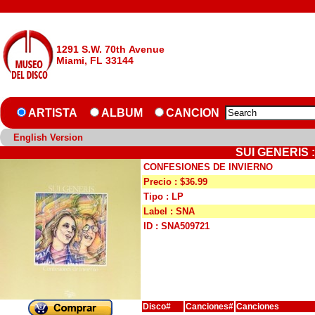
1291 S.W. 70th Avenue
Miami, FL 33144
ARTISTA
ALBUM
CANCION
English Version
SUI GENERIS 
CONFESIONES DE INVIERNO
Precio : $36.99
Tipo : LP
Label : SNA
ID : SNA509721
Disco#
Canciones#
Canciones