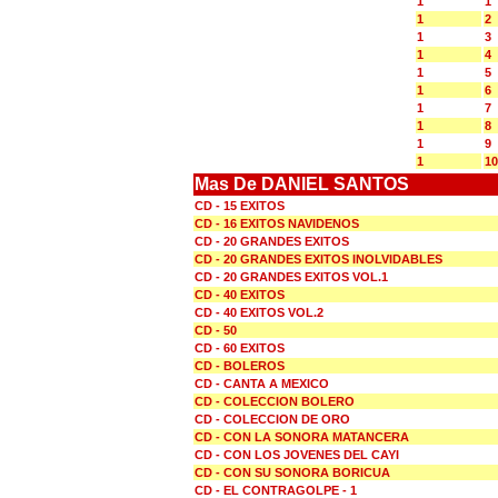
1
1
1
2
1
3
1
4
1
5
1
6
1
7
1
8
1
9
1
10
Mas De DANIEL SANTOS
CD - 15 EXITOS
CD - 16 EXITOS NAVIDENOS
CD - 20 GRANDES EXITOS
CD - 20 GRANDES EXITOS INOLVIDABLES
CD - 20 GRANDES EXITOS VOL.1
CD - 40 EXITOS
CD - 40 EXITOS VOL.2
CD - 50
CD - 60 EXITOS
CD - BOLEROS
CD - CANTA A MEXICO
CD - COLECCION BOLERO
CD - COLECCION DE ORO
CD - CON LA SONORA MATANCERA
CD - CON LOS JOVENES DEL CAYI
CD - CON SU SONORA BORICUA
CD - EL CONTRAGOLPE - 1