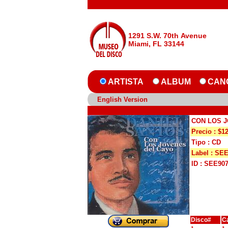
1291 S.W. 70th Avenue
Miami, FL 33144
ARTISTA
ALBUM
CAN
English Version
CON LOS J
Precio : $1
Tipo : CD
Label : SE
ID : SEE90
Disco#
C