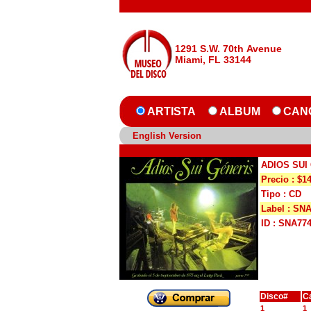
1291 S.W. 70th Avenue
Miami, FL 33144
ARTISTA
ALBUM
CAN
English Version
ADIOS SUI
Precio : $1
Tipo : CD
Label : SN
ID : SNA77
Disco#
C
1
1