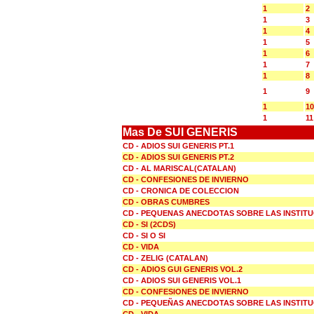
1
2
1
3
1
4
1
5
1
6
1
7
1
8
1
9
1
10
1
11
Mas De SUI GENERIS
CD - ADIOS SUI GENERIS PT.1
CD - ADIOS SUI GENERIS PT.2
CD - AL MARISCAL(CATALAN)
CD - CONFESIONES DE INVIERNO
CD - CRONICA DE COLECCION
CD - OBRAS CUMBRES
CD - PEQUENAS ANECDOTAS SOBRE LAS INSTIT
CD - SI (2CDS)
CD - SI O SI
CD - VIDA
CD - ZELIG (CATALAN)
CD - ADIOS GUI GENERIS VOL.2
CD - ADIOS SUI GENERIS VOL.1
CD - CONFESIONES DE INVIERNO
CD - PEQUEÑAS ANECDOTAS SOBRE LAS INSTIT