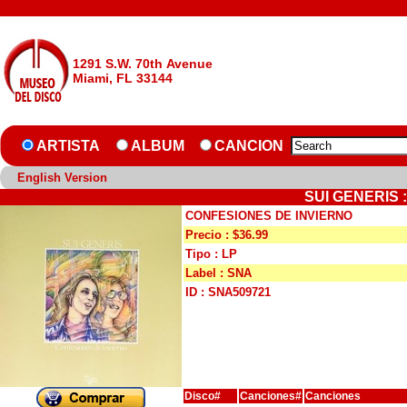
1291 S.W. 70th Avenue
Miami, FL 33144
ARTISTA
ALBUM
CANCION
English Version
SUI GENERIS 
CONFESIONES DE INVIERNO
Precio : $36.99
Tipo : LP
Label : SNA
ID : SNA509721
Disco#
Canciones#
Canciones