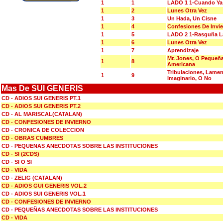
1
1
LADO 1 1-Cuando Ya
1
2
Lunes Otra Vez
1
3
Un Hada, Un Cisne
1
4
Confesiones De Invi
1
5
LADO 2 1-Rasguña La
1
6
Lunes Otra Vez
1
7
Aprendizaje
Mr. Jones, O Pequeñ
1
8
Americana
Tribulaciones, Lame
1
9
Imaginario, O No
Mas De SUI GENERIS
CD - ADIOS SUI GENERIS PT.1
CD - ADIOS SUI GENERIS PT.2
CD - AL MARISCAL(CATALAN)
CD - CONFESIONES DE INVIERNO
CD - CRONICA DE COLECCION
CD - OBRAS CUMBRES
CD - PEQUENAS ANECDOTAS SOBRE LAS INSTITUCIONES
CD - SI (2CDS)
CD - SI O SI
CD - VIDA
CD - ZELIG (CATALAN)
CD - ADIOS GUI GENERIS VOL.2
CD - ADIOS SUI GENERIS VOL.1
CD - CONFESIONES DE INVIERNO
CD - PEQUEÑAS ANECDOTAS SOBRE LAS INSTITUCIONES
CD - VIDA